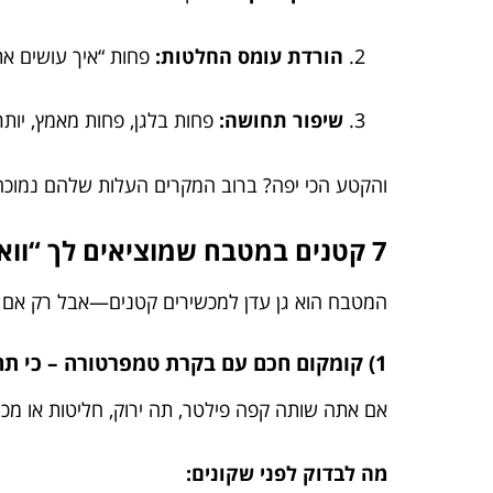
הורדת עומס החלטות:
פחות “איך עושים את 
שיפור תחושה:
פחות בלגן, פחות מאמץ, יותר
והקטע הכי יפה? ברוב המקרים העלות שלהם נמוכה 
7 קטנים במטבח שמוציאים לך “וואו” מכל ביס
המטבח הוא גן עדן למכשירים קטנים—אבל רק אם ב
1) קומקום חכם עם בקרת טמפרטורה – כי תה זה לא מים רותחים
אם אתה שותה קפה פילטר, תה ירוק, חליטות או מ
מה לבדוק לפני שקונים: