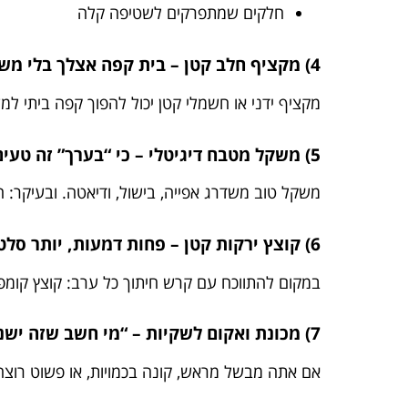
חלקים שמתפרקים לשטיפה קלה
4) מקציף חלב קטן – בית קפה אצלך בלי משחקי אגו
מקציף ידני או חשמלי קטן יכול להפוך קפה ביתי ל
5) משקל מטבח דיגיטלי – כי “בערך” זה טעים, אבל לא תמיד
משקל טוב משדרג אפייה, בישול, ודיאטה. ובעיקר: 
6) קוצץ ירקות קטן – פחות דמעות, יותר סלט
במקום להתווכח עם קרש חיתוך כל ערב: קוצץ קומפק
7) מכונת ואקום לשקיות – “מי חשב שזה ישנה לי את המקרר?”
אם אתה מבשל מראש, קונה בכמויות, או פשוט רוצ