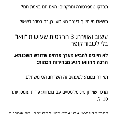
תבדקו טמפרטורה ומרקמים: האם חם באמת חם?
תשאלו מי השף בערב האירוע. כן, זה בסדר לשאול.
עיצוב ואווירה: 3 החלטות שעושות “וואו”
בלי לשבור קופה
לא חייבים להביא מערך פרחים שדורש משכנתא.
הרבה מהוואו מגיע מבחירות חכמות:
תאורה נכונה: לפעמים זה השדרוג הכי משתלם.
מרכזי שולחן מינימליסטיים עם נוכחות: פחות עומס, יותר
סטייל.
להגדיר קונספט צבע אחד: למשל לבן-זהב, ירוק-שמפניה,