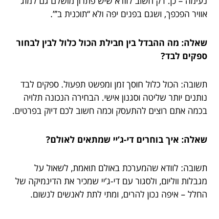
נעימה – כן. רק חשוב לוודא שיש פתרון מושלם גם למזג
אוויר הפכפך, ושגם בפנים יפה ולא “תוכנית ב’”.
שאלה: מה ההבדל בין חבילת הכול כלול לבין לבחור
ספקים לבד?
תשובה: הכול כלול חוסך זמן ומפשט תפעול. ספקים לבד
נותנים יותר שליטה וסגנון אישי. הבחירה הנכונה תלויה
בכמה אתם רוצים להתעסק וכמה חשוב לכם דיוק בפרטים.
שאלה: איך בוחרים די-ג’יי שמתאים לאולם?
תשובה: לוודא שהמערכת באולם תואמת, לשאול על
מגבלות ווליום, ולסגור עם די-ג’יי שמכיר את הדינמיקה של
החלל – איפה נכון להרים, ומתי לתת לאנשים לנשום.