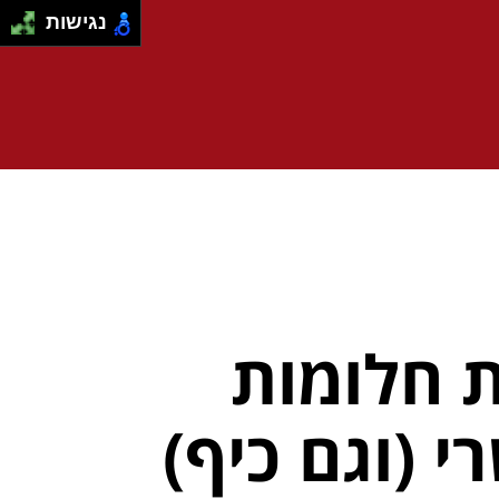
נגישות
 חלומות
י (וגם כיף)