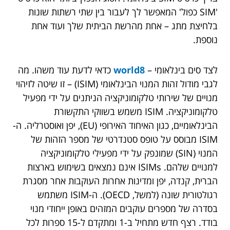
'SIM כפול' המאפשר לך לעבור בין שתי רשתות שונות
בלחיצת מתג – אחת מהרשת הביתית שלך ועוד אחת
נוספת.
לצד סים בינלאומי –
world8
כדאי לדעת עוד משהו. מה
לגבי מודול זהות המנוי הבינלאומי (ISIM) – זו שיטה לזיהוי
מנויים של שירותי טלקומוניקציה הניתנים על ידי מפעיל
טלקומוניקציה. ISIM משמש בשווקי התקשורת
הבינלאומיים, כגון האיחוד האירופי (EU), יפן ואוסטרליה. ה-
ISIM מבוסס על טופס סטנדרטי של מספר הזהות של
המנוי (SIN) שמונפק על ידי מפעילי טלקומוניקציה
למנויים שלהם. ISIMs אינם נמצאים בשימוש בארצות
הברית, קנדה, יפן ומדינות אחרות העוקבות אחר מסגרת
רגולטורית שונה (למשל, OECD). ה-ISIM משתמש
בסדרה של מספרים עוקבים המזהים באופן ייחודי מנוי
בודד. רצף חדש מתחיל ב-1 ומתקדם ל-15 ספרות לכל