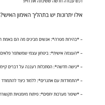
רכש עבודה חדשה ששינתה את חייו!
אילו יתרונות יש בתהליך האימון האישי?
– *בהירות מטרה*: אנשים מבינים מה הם באמת רו
– *העצמה אישית*: ביטחון עצמי שמשתפר פלאים ב
– *גישה חדשה*: הסתכלות רעננה על דברים קיימ
– *התמודדות עם אתגרים*: ללמוד כיצד להתמודד ע
– *שיפור מערכות יחסים*: פיתוח מיומנויות תקשור