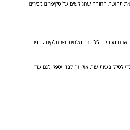
ם את תחושת הרווחה שהגולשים על סקיפרים מכירים
אז מה מכילים מי ים שהם כה חשובים? במים, יש 3.5 אחוז מלח (נתרן כלורי). במילים אחרות, עבור ליטר אחד של מים, אתם מקבלים 35 גרם מלחים. ואז חלקים קטנים
י לסלק בעיות עור. אולי זה לבד, יספק לכם עוד