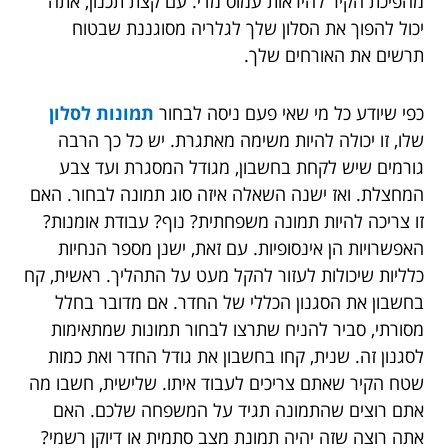
מהפיכת הקיר להיראות עמוס מדי. עם קצת תכנון, אתה
יכול להפוך את הסלון שלך לגלריה מסוגננת שבטוח
תרשים את האורחים שלך.
כפי שיודע כל מי שאי פעם ניסה לבחור
תמונות לסלון
שלו, זו יכולה להיות משימה מאתגרת. יש כל כך הרבה
גורמים שיש לקחת בחשבון, מגודל המסגרת ועד צבע
המחצלת. ואז ישנה השאלה איזה סוג תמונה לבחור. האם
זו צריכה להיות תמונה משפחתית? נוף? עבודת אומנות?
האפשרויות הן אינסופיות. עם זאת, ישנן מספר הנחיות
כלליות שיכולות לעזור להקל מעט על התהליך. ראשית, קח
בחשבון את הסגנון הכללי של החדר. אם מדובר בחלל
מסורתי, סביר להניח שתרצו לבחור תמונות שמתאימות
לסגנון זה. שנית, קחו בחשבון את גודל החדר ואת כמות
שטח הקיר שאתם צריכים לעבוד איתו. שלישית, חשבו מה
אתם רוצים שהתמונה תגיד על המשפחה שלכם. האם
אתה רוצה שזה יהיה תמונת מצב סתמית או דיוקן רשמי?