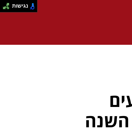
נגישות
ים
 השנה