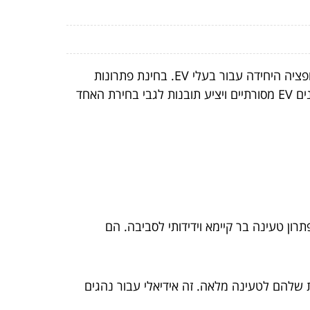
ככל ששוק הרכב החשמלי (EV) מתרחב, כך גם הטכנולוגיה לטעינתם מתרחבת. מטענים סטנדרטיים הם כבר לא האופציה היחידה עבור בעלי EV. בחינת פתרונות
טעינה חלופיים יכולה לספק גמישות, יעילות, ואולי אפילו חיסכון בעלויות. מדריך זה יציג מספר חלופות חדשניות למטענים EV מסורתיים ויציע תובנות לגבי בחירת האחד
ן טעינה בר קיימא וידידותי לסביבה. הם
שלהם לטעינה מלאה. זה אידיאלי עבור נהגים