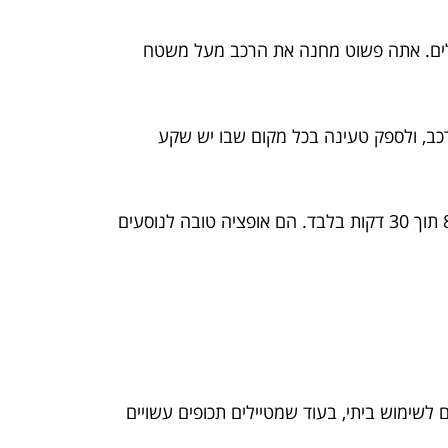
שתמשות במשטחי טעינה אינדוקטיביים המטעינים רכבי EV ללא צורך בכבלים. אתה פשוט מחנה את הרכב מעל משטח
טעין אותם בבית ולקחת אותם ברכב, ולספק טעינה בכל מקום שבו יש שקע
רשתות טעינה מהירה ציבורית: מטענים מהירים הזמינים במקומות ציבוריים יכולים לטעון סוללת EV לקיבולת של 80% תוך 30 דקות בלבד. הם אופציה טובה לנוסעים
 לשימוש ביתי, בעוד שמטיילים תכופים עשויים