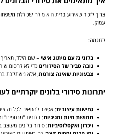
איך מתאימים את סידורי הבלונים 
צריך לזכור שאירוע ברית הוא מילה שכוללת משפחות
עמוק.
לדוגמה:
בלוני גז עם מיתוג אישי
– שם הילד, תאריך ה
גובה סביר של הסידורים
כדי לא לחסום שיחו
צבעוניות שאינה צורמת
, אלא משתלבת בהר
יתרונות סידורי בלונים יוקרתיים 
גמישות עיצובית
: אפשר להתאים לכל תקציב ו
תחושת חיות וחגיגיות
: בלונים "מרחפים" ומ
זיכרון ואקסלוסיביות
: סידור בלונים מעוצב
זמן הכנה יחסית קצר
: גם באותו יום האירוע 