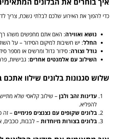
איך בוחרים את הבלונים המתאימים
כדי להפוך את האירוע שלכם לבלתי נשכח, צריך לדע
נושא ואווירה
: האם אתם מחפשים משהו רך, א
החלל
: יש חשיבות למיקום הסידור – על השול
גודל וצורה
: סידור גדול ומרשים או מספר סיד
השילוב עם אלמנטים אחרים
: גבישיות, פ
שלוש סגנונות בלונים שילוו אתכם ב
עדינות זהב ולבן
– שילוב קלאסי שלא מתיישן, 
להפליא.
בלונים שקופים עם נצנצים פנימיים
– זה פ
בלונים בצורות מיוחדות
– לבבות, כוכבים, 