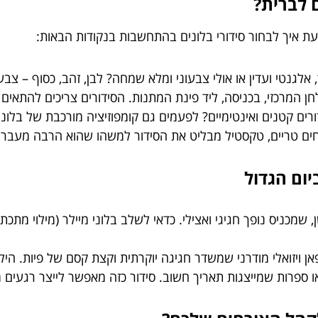
 לברית?
ת איך לבחור סידורי בלונים בהתחשבות בנקודות הבאות:
לגנטי ועדין או אולי צבעוני ומלא שמחה? לבן, זהב, כסוף – צבע
חן המרכזי, בכניסה, ליד פינת המתנות. הסידורים צריכים להתאים
ורים קטנים ואינטימיים? לפעמים גם קומפוזיציה מורכבת של בלונים
רחים טריים, טקסטיל מבליט את הסידור למשהו שהוא הרבה מעבר ל
יום הגדול
שמכניס נופך חגיגי ואצילי. כדאי לשלב בלוני מיילר (מילוי מתכתי
אן ויזואלי מודרני שמשדר חגיגה יוקרתית וקצת קסם של פיות. הי
או ספרות שמייצגות תאריך חשוב. סידור כזה מאפשר לייצר רגעים