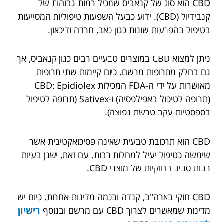
CBD הוא סוג של קנאביס שמכיל רמות גבוהות של
קנבידיול (CBD). ידוע כבעל השפעות טיפוליות המסייעות
בטיפול בהפרעות שונות כגון כאב, חרדה ודיכאון.
ניתן למצוא CBD במוצרים טבעיים רבים כגון קנאביס, אך
גם בחלק מתרופות מרשם. כיום קיימות שתי תרופות
מאושרות על ידי ה-FDA המכילות CBD: Epidiolex
(תרופה לטיפול באפילפסיה) ו-Sativex (תרופה לטיפול
בספסטיות עקב טרשת נפוצה).
CBD הוא תרכובת טבעית שאינה פסיכואקטיבית אשר
שימשה כטיפול יעיל למחלות רבות. עם זאת, ישנן בעיות
רבות סביב החוקיות של מוצרי CBD.
CBD חוקי בארה"ב, קנדה ובכמה מדינות אחרות. כיום יש
מדינות שמאשרים לצרוך CBD עם מרשם ובנוסף
רישיון