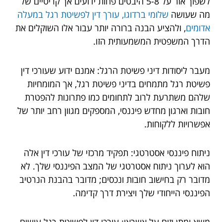
לשפוך אור על 5-8 היבטים פחות ידועים אך קריטיים של
מה שעושה
שלומי ברדוגו, עורך דין לפשיטת רגל במעלה
אדומים
, ולהציע הבנה ברורה יותר עבור אלו השוקלים את
הדרך המשפטית המשמעותית הזו.
מעבר ליסודות דיני פשיטת הרגל: אמנם ידוע שעורכי דין
פשיטת רגל מתמחים בדיני פשיטת רגל, אך המומחיות
שלהם משתרעת לרוב לתחומים כמו פתרונות להפטרת
חובות וארגון מחדש פיננסי, המספקים מגוון רחב יותר של
אפשרויות ללקוחות.
ניתוח פיננסי אסטרטגי: תפקיד מרכזי של עורכי דין אלה
הוא לערוך ניתוח אסטרטגי של המצב הפיננסי שלך. לא
מדובר רק בחישוב חובות ונכסים; מדובר בהבנת הנרטיב
הפיננסי הייחודי שלך ויצירת דרך קדימה.
משא ומתן יזום על אשראי: עורכי דין לפשיטת רגל עושים