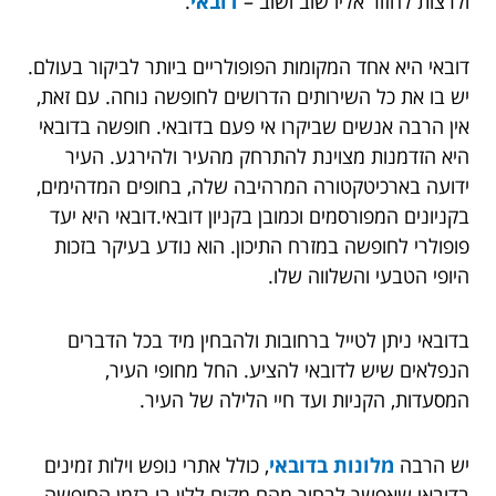
ולרצות לחזור אליו שוב ושוב –
דובאי
.
דובאי היא אחד המקומות הפופולריים ביותר לביקור בעולם.
יש בו את כל השירותים הדרושים לחופשה נוחה. עם זאת,
אין הרבה אנשים שביקרו אי פעם בדובאי. חופשה בדובאי
היא הזדמנות מצוינת להתרחק מהעיר ולהירגע. העיר
ידועה בארכיטקטורה המרהיבה שלה, בחופים המדהימים,
בקניונים המפורסמים וכמובן בקניון דובאי.דובאי היא יעד
פופולרי לחופשה במזרח התיכון. הוא נודע בעיקר בזכות
היופי הטבעי והשלווה שלו.
בדובאי ניתן לטייל ברחובות ולהבחין מיד בכל הדברים
הנפלאים שיש לדובאי להציע. החל מחופי העיר,
המסעדות, הקניות ועד חיי הלילה של העיר.
יש הרבה
מלונות בדובאי
, כולל אתרי נופש וילות זמינים
בדובאי שאפשר לבחור מהם מקום ללון בו בזמן החופשה.