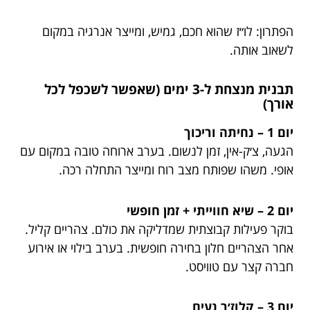
הפתרון: לו״ז שהוא חכם, גמיש, ומייצר אנרגיה במקום
לשאוב אותה.
תבנית מנצחת ל-3 ימים (שאפשר לשכפל לכל
אורך)
יום 1 – נחיתה וריכוך
הגעה, צ׳ק-אין, זמן לנשום. בערב ארוחה טובה במקום עם
אופי. משהו שפותח מצב רוח ומייצר התחלה רכה.
יום 2 – שיא חווייתי + זמן חופשי
בוקר פעילות קבוצתית שמדליקה את כולם. צהריים קליל.
אחר הצהריים חלון בחירה חופשית. בערב בילוי או אירוע
חברה קצר עם טוויסט.
יום 3 – קלוז׳ר נעים