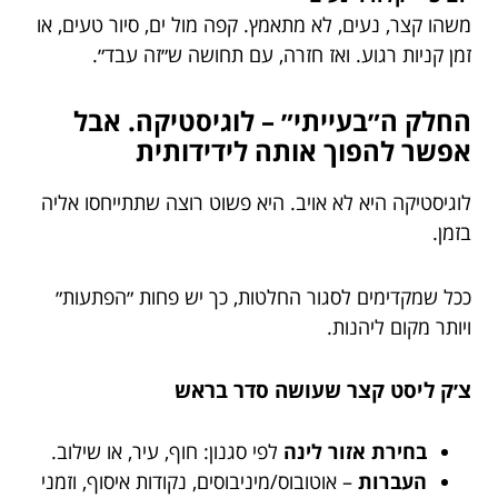
משהו קצר, נעים, לא מתאמץ. קפה מול ים, סיור טעים, או
זמן קניות רגוע. ואז חזרה, עם תחושה ש״זה עבד״.
החלק ה״בעייתי״ – לוגיסטיקה. אבל
אפשר להפוך אותה לידידותית
לוגיסטיקה היא לא אויב. היא פשוט רוצה שתתייחסו אליה
בזמן.
ככל שמקדימים לסגור החלטות, כך יש פחות ״הפתעות״
ויותר מקום ליהנות.
צ׳ק ליסט קצר שעושה סדר בראש
בחירת אזור לינה
לפי סגנון: חוף, עיר, או שילוב.
העברות
– אוטובוס/מיניבוסים, נקודות איסוף, וזמני